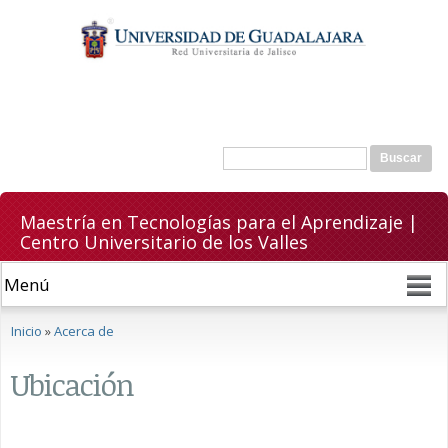
Pasar al
contenido
principal
Formulario de búsqueda
Buscar
Maestría en Tecnologías para el Aprendizaje |
Centro Universitario de los Valles
Se encuentra usted aquí
Inicio
»
Acerca de
Ubicación