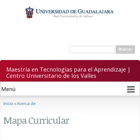
Pasar al
contenido
principal
Formulario de búsqueda
Buscar
Maestría en Tecnologías para el Aprendizaje |
Centro Universitario de los Valles
Se encuentra usted aquí
Inicio
»
Acerca de
Mapa Curricular