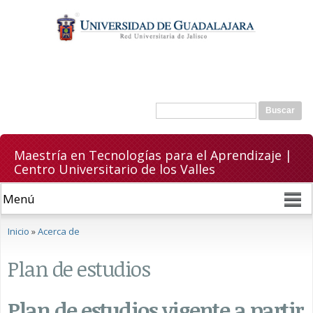
Pasar al
contenido
principal
Formulario de búsqueda
Buscar
Maestría en Tecnologías para el Aprendizaje |
Centro Universitario de los Valles
Se encuentra usted aquí
Inicio
»
Acerca de
Plan de estudios
Plan de estudios vigente a partir